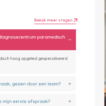
arrow_outward
Bekijk meer vragen
et diagnosecentrum paramedisch
edisch hoog opgeleid gespecialiseerd
 maak, gezien door een team?
s mijn eerste afspraak?