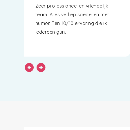
Zeer professioneel en vriendelijk
team. Alles verliep soepel en met
humor. Een 10/10 ervaring die ik
iedereen gun.
arrow_circle_left
arrow_circle_right