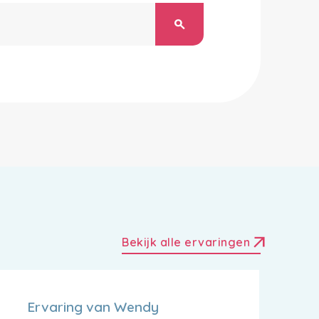
search
arrow_outward
Bekijk alle ervaringen
Ervaring van Wendy