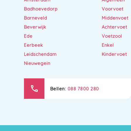
Badhoevedorp
Voorvoet
Barneveld
Middenvoet
Beverwijk
Achtervoet
Ede
Voetzool
Eerbeek
Enkel
Leidschendam
Kindervoet
Nieuwegein
call
Bellen:
088 7800 280