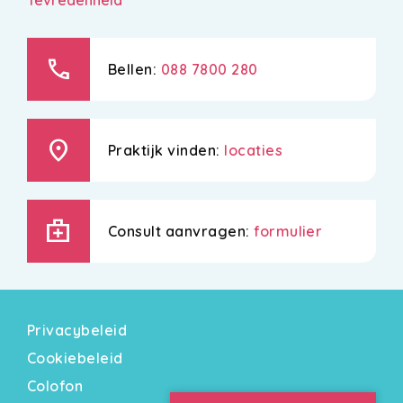
call
Bellen:
088 7800 280
location_on
Praktijk vinden:
locaties
medical_services
Consult aanvragen:
formulier
Privacybeleid
Cookiebeleid
Colofon