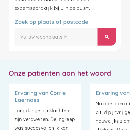
expertisepraktijk bij u in de buurt.
Zoek op plaats of postcode
search
Onze patiënten aan het woord
Ervaring van Corrie
Ervaring van
Laernoes
Na drie operati
Langdurige pijnklachten
altijd pijnvrij 
zijn verdwenen. De ingreep
nauwelijks zic
was succesvol en ik kan
littekens. De o