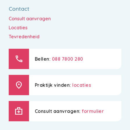
Contact
Consult aanvragen
Locaties
Tevredenheid
call
Bellen:
088 7800 280
location_on
Praktijk vinden:
locaties
medical_services
Consult aanvragen:
formulier