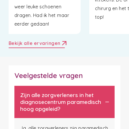
weer leuke schoenen
chirurg en het 
dragen. Had ik het maar
top!
eerder gedaan!
arrow_outward
Bekijk alle ervaringen
Veelgestelde vragen
Zijn alle zorgverleners in het
diagnosecentrum paramedisch
hoog opgeleid?
Ja, alle zorgverleners zijn paramedisch