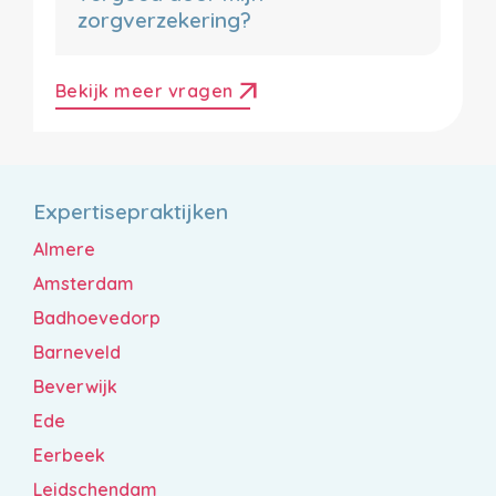
zorgverzekering?
arrow_outward
Bekijk meer vragen
Expertisepraktijken
Almere
Amsterdam
Badhoevedorp
Barneveld
Beverwijk
Ede
Eerbeek
Leidschendam