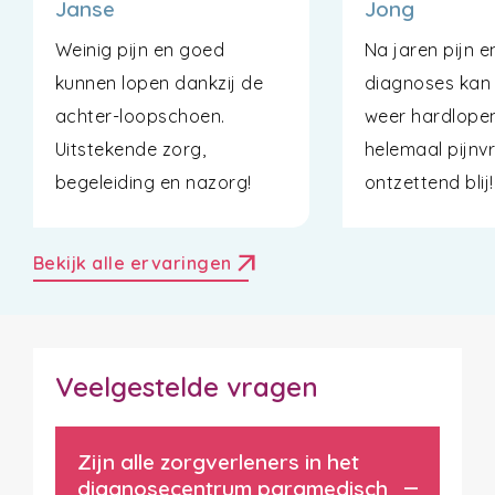
Janse
Jong
Weinig pijn en goed
Na jaren pijn 
kunnen lopen dankzij de
diagnoses kan i
achter-loopschoen.
weer hardlope
Uitstekende zorg,
helemaal pijnvr
begeleiding en nazorg!
ontzettend blij!
arrow_outward
Bekijk alle ervaringen
Veelgestelde vragen
Zijn alle zorgverleners in het
diagnosecentrum paramedisch