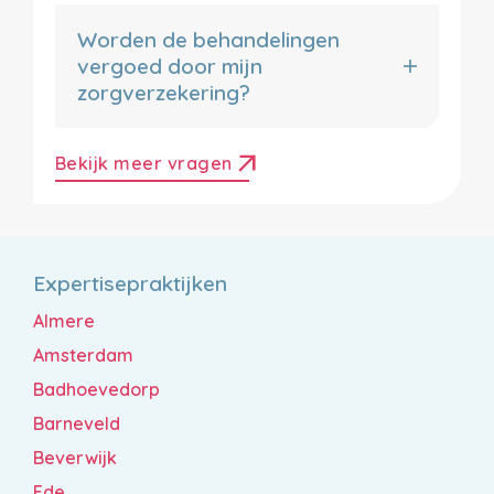
Worden de behandelingen
vergoed door mijn
zorgverzekering?
arrow_outward
Bekijk meer vragen
Expertisepraktijken
Almere
Amsterdam
Badhoevedorp
Barneveld
Beverwijk
Ede