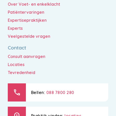
Over Voet- en enkelklacht
Patiëntervaringen
Expertisepraktijken
Experts
Veelgestelde vragen
Contact
Consult aanvragen
Locaties
Tevredenheid
call
Bellen:
088 7800 280
location_on
Praktijk vinden:
locaties