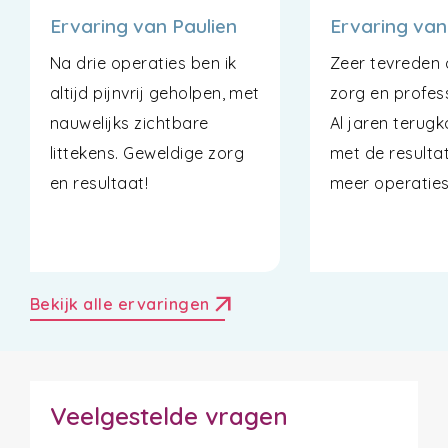
Ervaring van Paulien
Ervaring van
Na drie operaties ben ik
Zeer tevreden 
altijd pijnvrij geholpen, met
zorg en profess
nauwelijks zichtbare
Al jaren terugk
littekens. Geweldige zorg
met de resulta
en resultaat!
meer operaties
arrow_outward
Bekijk alle ervaringen
Veelgestelde vragen