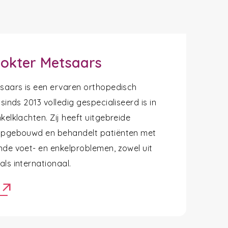
okter Metsaars
tsaars is een ervaren orthopedisch
 sinds 2013 volledig gespecialiseerd is in
kelklachten. Zij heeft uitgebreide
opgebouwd en behandelt patiënten met
nde voet- en enkelproblemen, zowel uit
ls internationaal.
arrow_outward
r