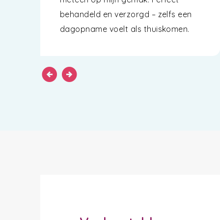
behandeld en verzorgd – zelfs een
dagopname voelt als thuiskomen.
arrow_circle_left
arrow_circle_right