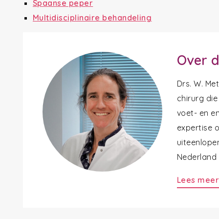
Spaanse peper
Multidisciplinaire behandeling
Over d
Drs. W. Me
chirurg die
voet- en en
expertise 
uiteenlope
Nederland a
Lees mee