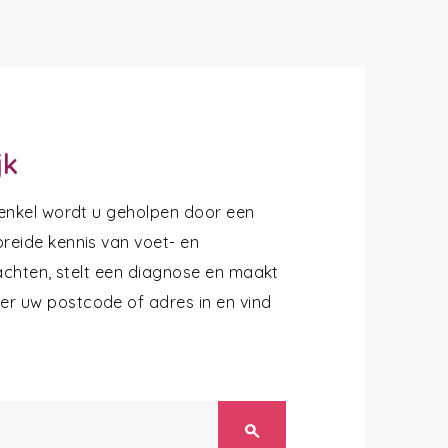
jk
 enkel wordt u geholpen door een
reide kennis van voet- en
lachten, stelt een diagnose en maakt
r uw postcode of adres in en vind
search