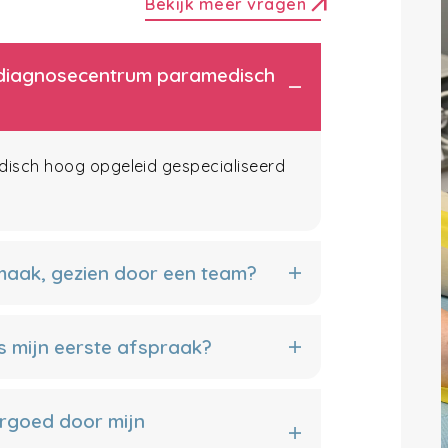
arrow_outward
Bekijk meer vragen
et diagnosecentrum paramedisch
edisch hoog opgeleid gespecialiseerd
 maak, gezien door een team?
s mijn eerste afspraak?
rgoed door mijn