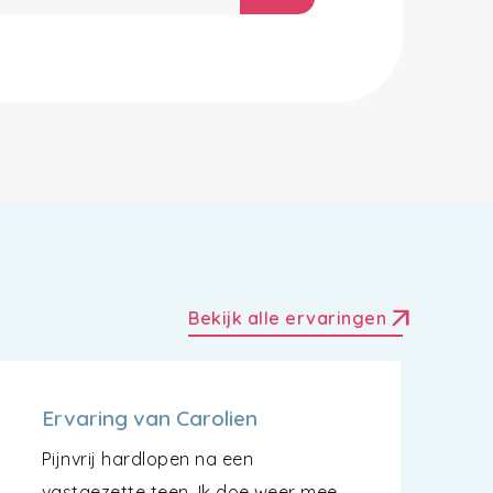
arrow_outward
Bekijk alle ervaringen
Ervaring van Carolien
Pijnvrij hardlopen na een
vastgezette teen. Ik doe weer mee