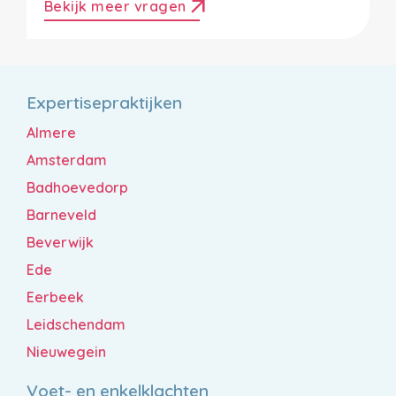
arrow_outward
Bekijk meer vragen
Expertisepraktijken
Almere
Amsterdam
Badhoevedorp
Barneveld
Beverwijk
Ede
Eerbeek
Leidschendam
Nieuwegein
Voet- en enkelklachten