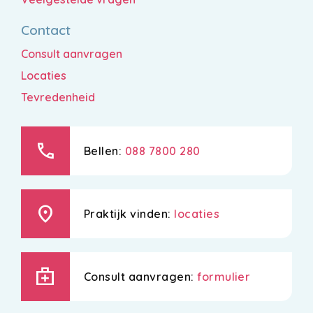
Contact
Consult aanvragen
Locaties
Tevredenheid
call
Bellen:
088 7800 280
location_on
Praktijk vinden:
locaties
medical_services
Consult aanvragen:
formulier