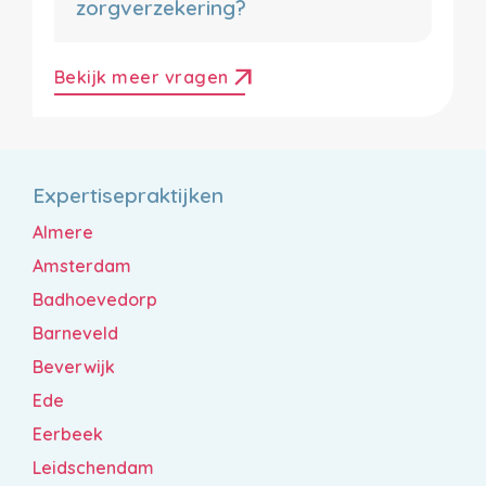
zorgverzekering?
arrow_outward
Bekijk meer vragen
Expertisepraktijken
Almere
Amsterdam
Badhoevedorp
Barneveld
Beverwijk
Ede
Eerbeek
Leidschendam