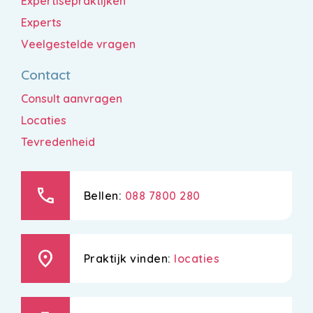
Expertisepraktijken
Experts
Veelgestelde vragen
Contact
Consult aanvragen
Locaties
Tevredenheid
call
Bellen:
088 7800 280
location_on
Praktijk vinden:
locaties