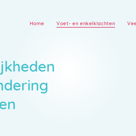
Home
Voet- en enkelklachten
Vee
jkheden
ndering
een