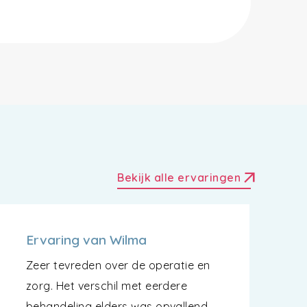
arrow_outward
Bekijk alle ervaringen
Ervaring van Wilma
Zeer tevreden over de operatie en
zorg. Het verschil met eerdere
behandeling elders was opvallend