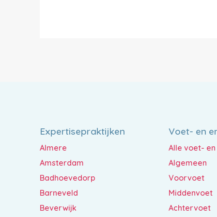
Expertisepraktijken
Voet- en e
Almere
Alle voet- e
Amsterdam
Algemeen
Badhoevedorp
Voorvoet
Barneveld
Middenvoet
Beverwijk
Achtervoet