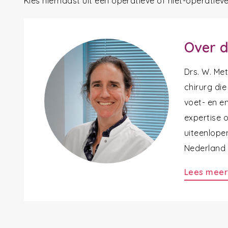
Kies hiernaast uit een operatieve of niet-operatiev
Over d
Drs. W. Me
chirurg die
voet- en en
expertise 
uiteenlope
Nederland a
Lees mee