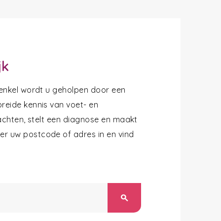
jk
 enkel wordt u geholpen door een
reide kennis van voet- en
lachten, stelt een diagnose en maakt
r uw postcode of adres in en vind
search