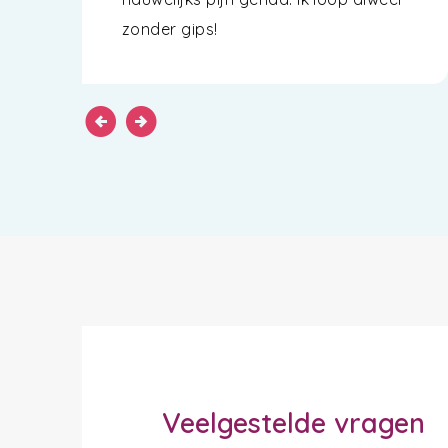
zonder gips!
arrow_circle_left
arrow_circle_right
Veelgestelde vragen