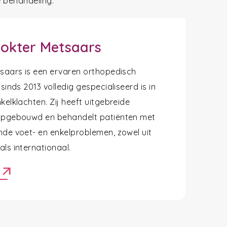
e behandeling.
okter Metsaars
tsaars is een ervaren orthopedisch
 sinds 2013 volledig gespecialiseerd is in
kelklachten. Zij heeft uitgebreide
opgebouwd en behandelt patiënten met
nde voet- en enkelproblemen, zowel uit
ls internationaal.
arrow_outward
r