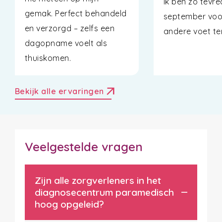
Ik ben zo tevre
gemak. Perfect behandeld
september voo
en verzorgd – zelfs een
andere voet t
dagopname voelt als
thuiskomen.
arrow_outward
Bekijk alle ervaringen
Veelgestelde vragen
Zijn alle zorgverleners in het
diagnosecentrum paramedisch
hoog opgeleid?