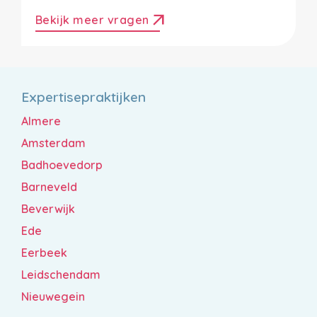
arrow_outward
Bekijk meer vragen
Expertisepraktijken
Almere
Amsterdam
Badhoevedorp
Barneveld
Beverwijk
Ede
Eerbeek
Leidschendam
Nieuwegein