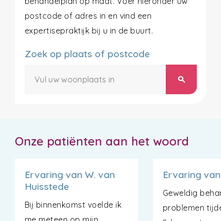
behandelplan op maat. Voer hieronder uw
postcode of adres in en vind een
expertisepraktijk bij u in de buurt.
Zoek op plaats of postcode
search
Onze patiënten aan het woord
Ervaring van W. van
Ervaring van
Huisstede
Geweldig beha
Bij binnenkomst voelde ik
problemen tijde
me meteen op mijn