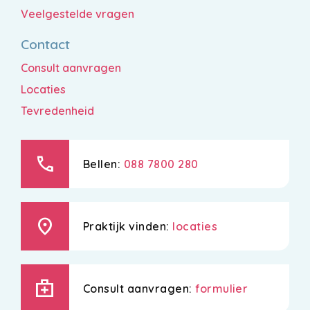
Veelgestelde vragen
Contact
Consult aanvragen
Locaties
Tevredenheid
call
Bellen:
088 7800 280
location_on
Praktijk vinden:
locaties
medical_services
Consult aanvragen:
formulier