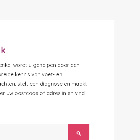
jk
 enkel wordt u geholpen door een
reide kennis van voet- en
lachten, stelt een diagnose en maakt
r uw postcode of adres in en vind
search