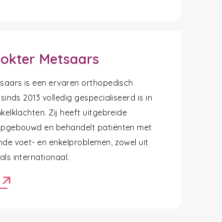
okter Metsaars
tsaars is een ervaren orthopedisch
 sinds 2013 volledig gespecialiseerd is in
kelklachten. Zij heeft uitgebreide
opgebouwd en behandelt patiënten met
nde voet- en enkelproblemen, zowel uit
ls internationaal.
arrow_outward
r