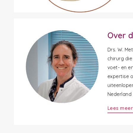
Over d
Drs. W. Me
chirurg die
voet- en en
expertise 
uiteenlope
Nederland a
Lees mee