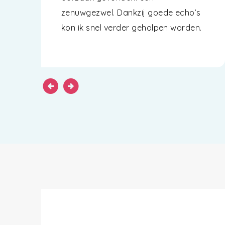
zenuwgezwel. Dankzij goede echo’s
kon ik snel verder geholpen worden.
arrow_circle_left
arrow_circle_right