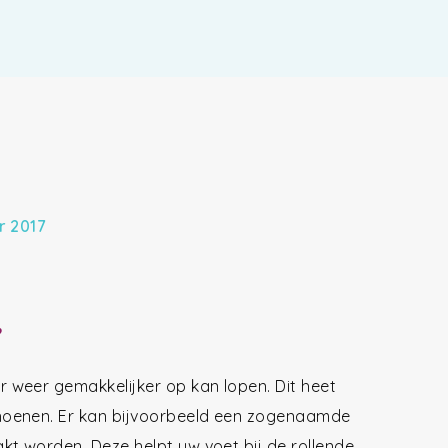
r 2017
’
 weer gemakkelijker op kan lopen. Dit heet
hoenen. Er kan bijvoorbeeld een zogenaamde
kt worden. Deze helpt uw voet bij de rollende