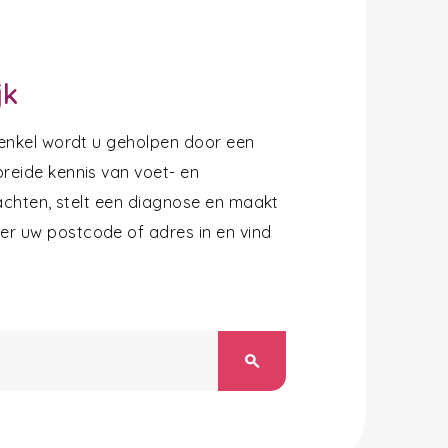
jk
 enkel wordt u geholpen door een
reide kennis van voet- en
lachten, stelt een diagnose en maakt
r uw postcode of adres in en vind
search