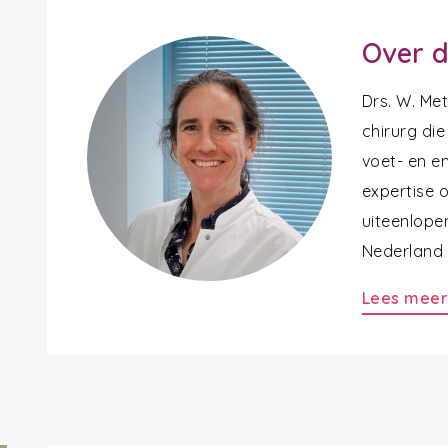
Over d
Drs. W. Me
chirurg die
voet- en en
expertise 
uiteenlope
Nederland a
Lees mee