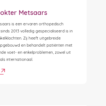
okter Metsaars
tsaars is een ervaren orthopedisch
 sinds 2013 volledig gespecialiseerd is in
kelklachten. Zij heeft uitgebreide
opgebouwd en behandelt patiënten met
nde voet- en enkelproblemen, zowel uit
ls internationaal.
arrow_outward
r