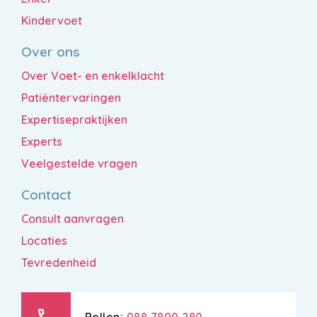
Kindervoet
Over ons
Over Voet- en enkelklacht
Patiëntervaringen
Expertisepraktijken
Experts
Veelgestelde vragen
Contact
Consult aanvragen
Locaties
Tevredenheid
call
Bellen:
088 7800 280