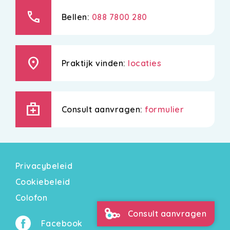
call
Bellen:
088 7800 280
location_on
Praktijk vinden:
locaties
medical_services
Consult aanvragen:
formulier
Privacybeleid
Cookiebeleid
Colofon
Consult aanvragen
Facebook