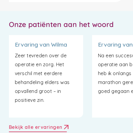
Onze patiënten aan het woord
Ervaring van Wilma
Ervaring van
Zeer tevreden over de
Na een succesv
operatie en zorg. Het
operatie aan b
verschil met eerdere
heb ik onlangs
behandeling elders was
marathon geren
opvallend groot – in
goed gegaan en 
positieve zin.
arrow_outward
Bekijk alle ervaringen