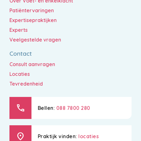
Over Voet- en enkelklacht
Patiëntervaringen
Expertisepraktijken
Experts
Veelgestelde vragen
Contact
Consult aanvragen
Locaties
Tevredenheid
call
Bellen:
088 7800 280
location_on
Praktijk vinden:
locaties