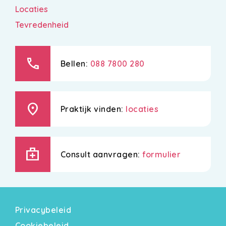
Locaties
Tevredenheid
call
Bellen:
088 7800 280
location_on
Praktijk vinden:
locaties
medical_services
Consult aanvragen:
formulier
Privacybeleid
Cookiebeleid