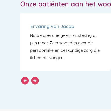
Onze patiënten aan het wo
Ervaring van Jacob
Na de operatie geen ontsteking of
pijn meer. Zeer tevreden over de
persoonlijke en deskundige zorg die
ik heb ontvangen.
arrow_circle_left
arrow_circle_right