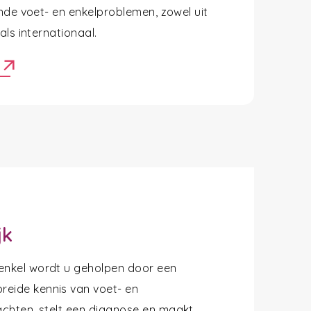
nde voet- en enkelproblemen, zowel uit
ls internationaal.
arrow_outward
r
jk
 enkel wordt u geholpen door een
reide kennis van voet- en
lachten, stelt een diagnose en maakt