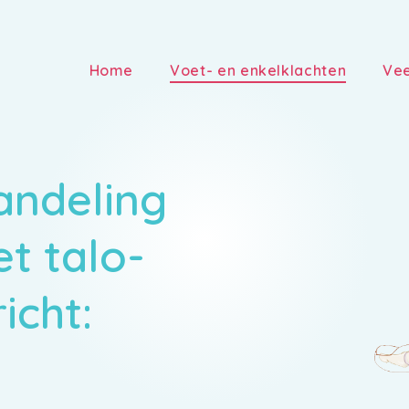
Home
Voet- en enkelklachten
Vee
andeling
et talo-
icht: