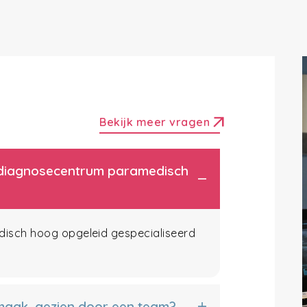
arrow_outward
Bekijk meer vragen
et diagnosecentrum paramedisch
edisch hoog opgeleid gespecialiseerd
 maak, gezien door een team?