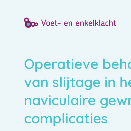
Operatieve beh
van slijtage in h
naviculaire gewr
complicaties