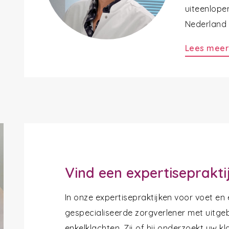
uiteenlope
Nederland a
Lees mee
Vind een expertiseprakti
In onze expertisepraktijken voor voet en
gespecialiseerde zorgverlener met uitgeb
enkelklachten. Zij of hij onderzoekt uw k