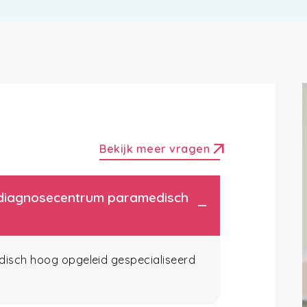
arrow_outward
Bekijk meer vragen
et diagnosecentrum paramedisch
edisch hoog opgeleid gespecialiseerd