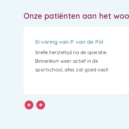
Onze patiënten aan het wo
Ervaring van P. van de Pol
Snelle hersteltijd na de operatie.
Binnenkort weer actief in de
sportschool, alles zat goed vast!
arrow_circle_left
arrow_circle_right