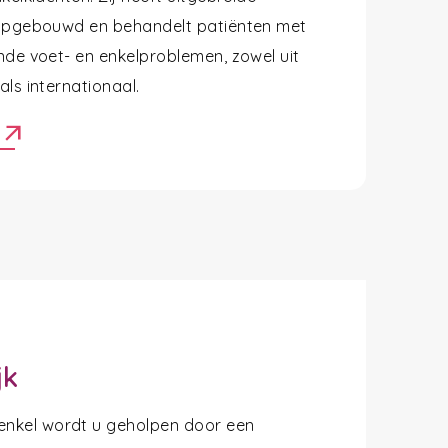
opgebouwd en behandelt patiënten met
nde voet- en enkelproblemen, zowel uit
ls internationaal.
arrow_outward
r
jk
 enkel wordt u geholpen door een