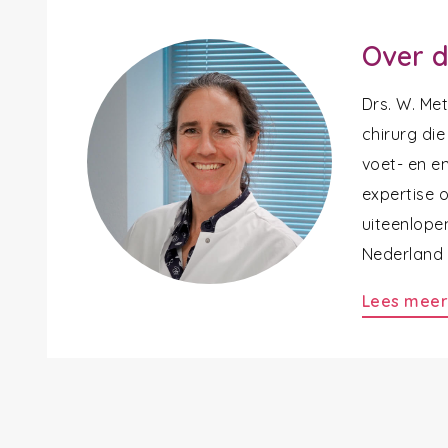
Over d
Drs. W. Me
chirurg die
voet- en en
expertise 
uiteenlope
Nederland a
Lees mee