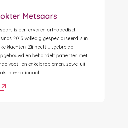
okter Metsaars
tsaars is een ervaren orthopedisch
 sinds 2013 volledig gespecialiseerd is in
kelklachten. Zij heeft uitgebreide
opgebouwd en behandelt patiënten met
nde voet- en enkelproblemen, zowel uit
ls internationaal.
arrow_outward
r