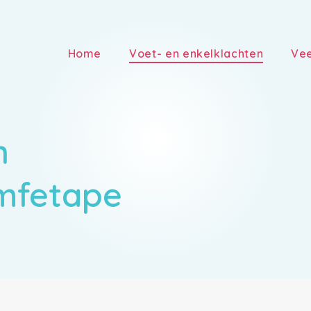
Home
Voet- en enkelklachten
Vee
n
mfetape