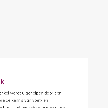
jk
 enkel wordt u geholpen door een
reide kennis van voet- en
lachten, stelt een diagnose en maakt