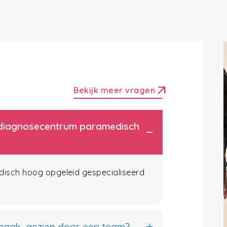
arrow_outward
Bekijk meer vragen
et diagnosecentrum paramedisch
edisch hoog opgeleid gespecialiseerd
 maak, gezien door een team?