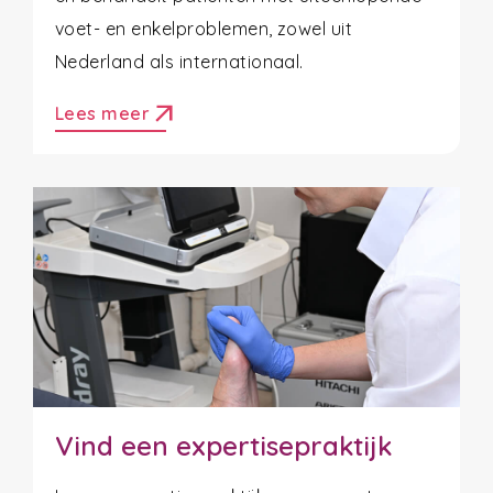
voet- en enkelproblemen, zowel uit
Nederland als internationaal.
arrow_outward
Lees meer
Vind een expertisepraktijk