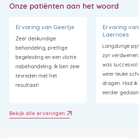
Onze patiënten aan het woord
Ervaring van Geertje
Ervaring van
Laernoes
Zeer deskundige
Langdurige pij
behandeling, prettige
zijn verdwenen
begeleiding en een vlotte
was succesvol 
nabehandeling. Ik ben zeer
weer leuke sc
tevreden met het
dragen. Had ik
resultaat!
eerder gedaan
arrow_outward
Bekijk alle ervaringen