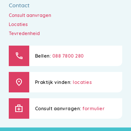
Contact
Consult aanvragen
Locaties
Tevredenheid
call
Bellen:
088 7800 280
location_on
Praktijk vinden:
locaties
medical_services
Consult aanvragen:
formulier