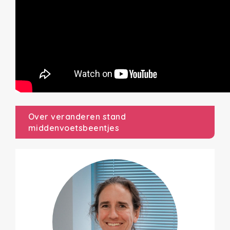
Over veranderen stand
middenvoetsbeentjes