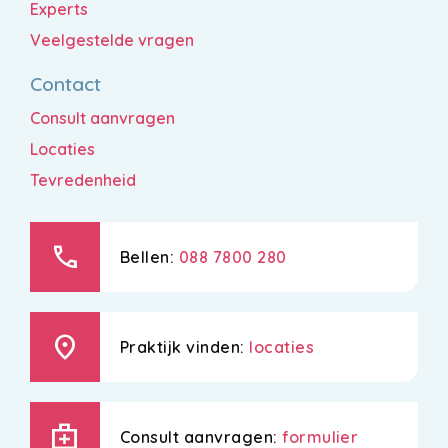
Experts
Veelgestelde vragen
Contact
Consult aanvragen
Locaties
Tevredenheid
call
Bellen:
088 7800 280
location_on
Praktijk vinden:
locaties
medical_services
Consult aanvragen:
formulier