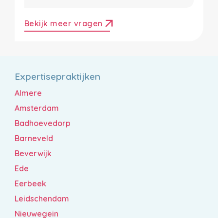
arrow_outward
Bekijk meer vragen
Expertisepraktijken
Almere
Amsterdam
Badhoevedorp
Barneveld
Beverwijk
Ede
Eerbeek
Leidschendam
Nieuwegein