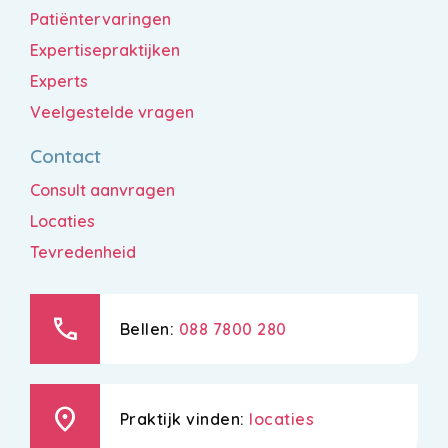
Patiëntervaringen
Expertisepraktijken
Experts
Veelgestelde vragen
Contact
Consult aanvragen
Locaties
Tevredenheid
call
Bellen:
088 7800 280
location_on
Praktijk vinden:
locaties