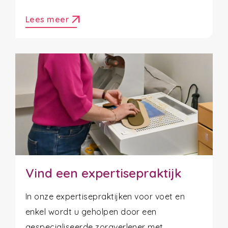
arrow_outward
Lees meer
Vind een expertisepraktijk
In onze expertisepraktijken voor voet en
enkel wordt u geholpen door een
gespecialiseerde zorgverlener met