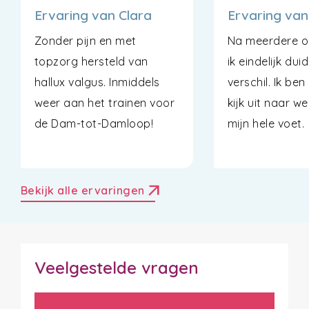
Ervaring van Clara
Ervaring van
Zonder pijn en met
Na meerdere op
topzorg hersteld van
ik eindelijk duid
hallux valgus. Inmiddels
verschil. Ik ben 
weer aan het trainen voor
kijk uit naar w
de Dam-tot-Damloop!
mijn hele voet.
arrow_outward
Bekijk alle ervaringen
Veelgestelde vragen