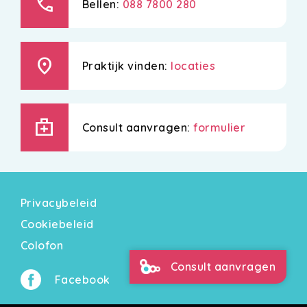
call
Bellen:
088 7800 280
location_on
Praktijk vinden:
locaties
medical_services
Consult aanvragen:
formulier
Privacybeleid
Cookiebeleid
Colofon
Consult aanvragen
Facebook