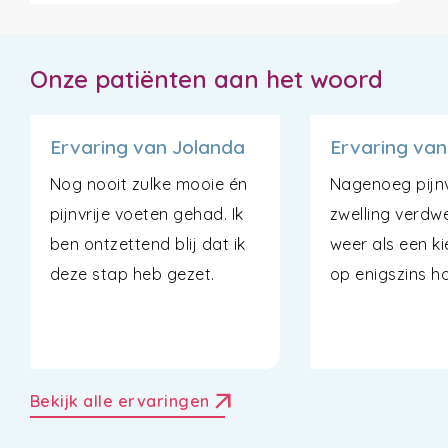
Onze patiënten aan het woord
Ervaring van Jolanda
Ervaring van
Nog nooit zulke mooie én
Nagenoeg pijnvr
pijnvrije voeten gehad. Ik
zwelling verdwe
ben ontzettend blij dat ik
weer als een kie
deze stap heb gezet.
op enigszins h
arrow_outward
Bekijk alle ervaringen