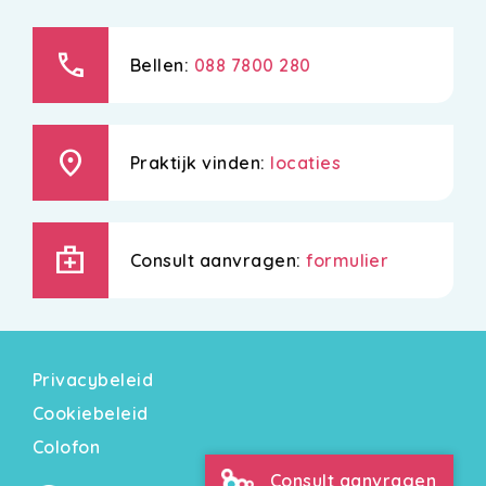
call
Bellen:
088 7800 280
location_on
Praktijk vinden:
locaties
medical_services
Consult aanvragen:
formulier
Privacybeleid
Cookiebeleid
Colofon
Consult aanvragen