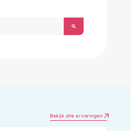
search
arrow_outward
Bekijk alle ervaringen