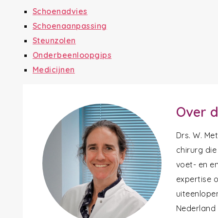
Schoenadvies
Schoenaanpassing
Steunzolen
Onderbeenloopgips
Medicijnen
Over d
Drs. W. Me
chirurg die
voet- en en
expertise 
uiteenlope
Nederland a