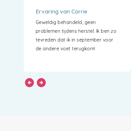
Ervaring van Corrie
Geweldig behandeld, geen
problemen tijdens herstel. Ik ben zo
tevreden dat ik in september voor
de andere voet terugkom!
arrow_circle_left
arrow_circle_right