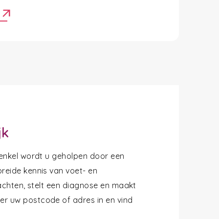
arrow_outward
r
jk
 enkel wordt u geholpen door een
reide kennis van voet- en
lachten, stelt een diagnose en maakt
r uw postcode of adres in en vind