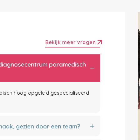
arrow_outward
Bekijk meer vragen
et diagnosecentrum paramedisch
edisch hoog opgeleid gespecialiseerd
 maak, gezien door een team?