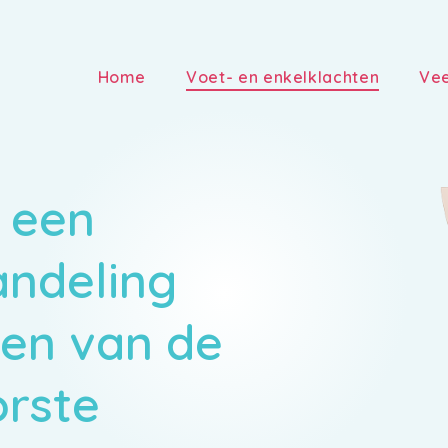
Home
Voet- en enkelklachten
Vee
a een
andeling
en van de
orste