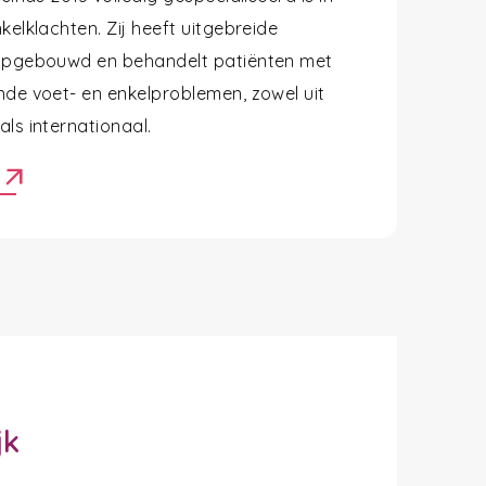
kelklachten. Zij heeft uitgebreide
opgebouwd en behandelt patiënten met
nde voet- en enkelproblemen, zowel uit
ls internationaal.
arrow_outward
r
jk