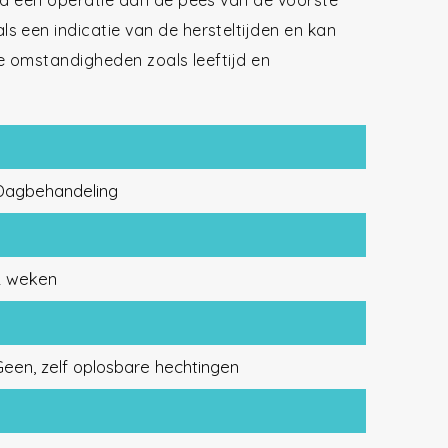
 na een operatie aan de pees van de voorste
 een indicatie van de hersteltijden en kan
le omstandigheden zoals leeftijd en
Dagbehandeling
2 weken
een, zelf oplosbare hechtingen