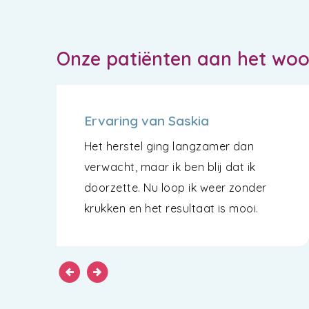
Onze patiënten aan het wo
Ervaring van Saskia
Het herstel ging langzamer dan
verwacht, maar ik ben blij dat ik
doorzette. Nu loop ik weer zonder
krukken en het resultaat is mooi.
arrow_circle_left
arrow_circle_right