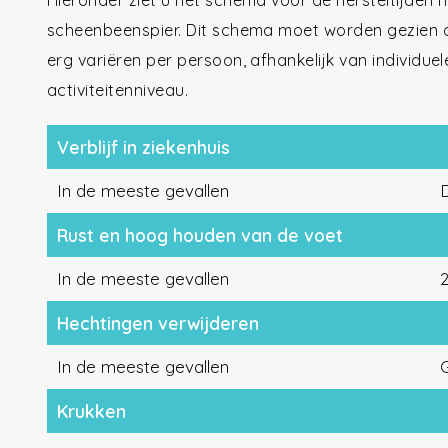
Hieronder ziet u het schema voor de hersteltijden
scheenbeenspier. Dit schema moet worden gezien als
erg variëren per persoon, afhankelijk van individue
activiteitenniveau.
Verblijf in ziekenhuis
In de meeste gevallen
Rust en hoog houden van de voet
In de meeste gevallen
Hechtingen verwijderen
In de meeste gevallen
G
Krukken