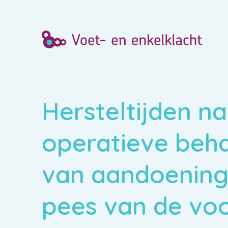
Hersteltijden n
operatieve beh
van aandoening
pees van de vo