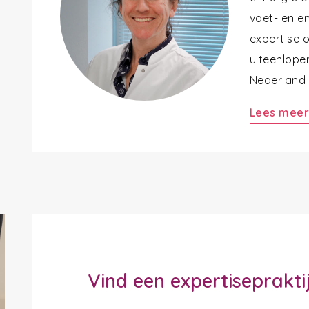
voet- en en
expertise 
uiteenlope
Nederland a
Lees mee
Vind een expertiseprakti