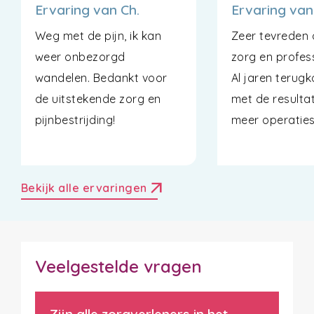
Ervaring van Ch.
Ervaring van
Weg met de pijn, ik kan
Zeer tevreden 
weer onbezorgd
zorg en profess
wandelen. Bedankt voor
Al jaren terugk
de uitstekende zorg en
met de resulta
pijnbestrijding!
meer operaties
arrow_outward
Bekijk alle ervaringen
Veelgestelde vragen
Zijn alle zorgverleners in het