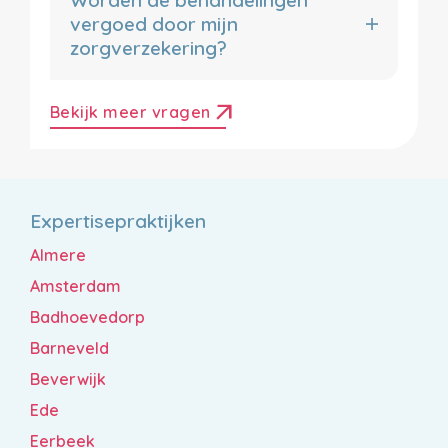
vergoed door mijn
zorgverzekering?
arrow_outward
Bekijk meer vragen
Expertisepraktijken
Almere
Amsterdam
Badhoevedorp
Barneveld
Beverwijk
Ede
Eerbeek