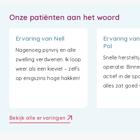
Onze patiënten aan het woord
Ervaring van Nell
Ervaring van
Pol
Nagenoeg pijnvrij en alle
Snelle herstelti
zwelling verdwenen. Ik loop
operatie. Binn
weer als een kieviet – zelfs
actief in de sp
op enigszins hoge hakken!
alles zat goed 
arrow_outward
Bekijk alle ervaringen