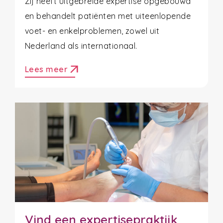
Zij heeft uitgebreide expertise opgebouwd
en behandelt patiënten met uiteenlopende
voet- en enkelproblemen, zowel uit
Nederland als internationaal.
arrow_outward
Lees meer
Vind een expertisepraktijk