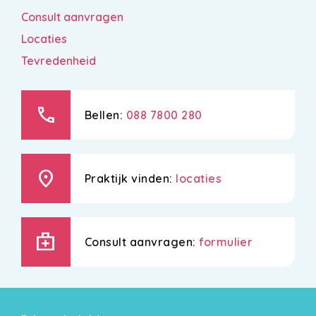
Consult aanvragen
Locaties
Tevredenheid
call
Bellen:
088 7800 280
location_on
Praktijk vinden:
locaties
medical_services
Consult aanvragen:
formulier