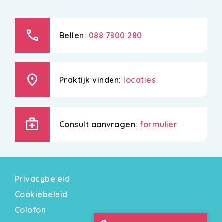
call
Bellen:
088 7800 280
location_on
Praktijk vinden:
locaties
medical_services
Consult aanvragen:
formulier
Privacybeleid
Cookiebeleid
Colofon