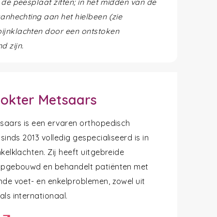
 de peesplaat zitten; in het midden van de
aanhechting aan het hielbeen (zie
ijnklachten door een ontstoken
d zijn.
okter Metsaars
tsaars is een ervaren orthopedisch
 sinds 2013 volledig gespecialiseerd is in
kelklachten. Zij heeft uitgebreide
opgebouwd en behandelt patiënten met
nde voet- en enkelproblemen, zowel uit
ls internationaal.