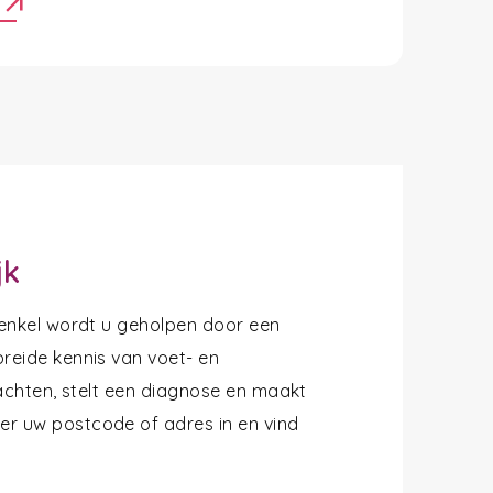
arrow_outward
r
jk
 enkel wordt u geholpen door een
reide kennis van voet- en
lachten, stelt een diagnose en maakt
r uw postcode of adres in en vind