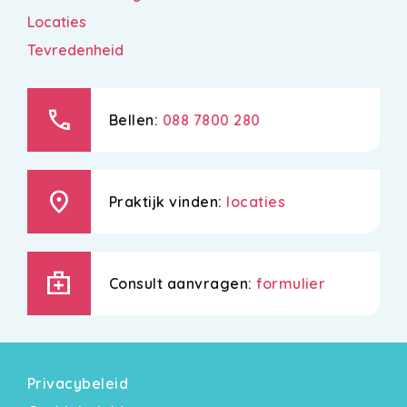
Locaties
Tevredenheid
call
Bellen:
088 7800 280
location_on
Praktijk vinden:
locaties
medical_services
Consult aanvragen:
formulier
Privacybeleid