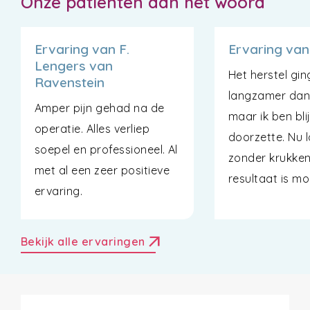
Onze patiënten aan het woord
Ervaring van F.
Ervaring van
Lengers van
Het herstel gin
Ravenstein
langzamer dan
Amper pijn gehad na de
maar ik ben blij
operatie. Alles verliep
doorzette. Nu 
soepel en professioneel. Al
zonder krukken
met al een zeer positieve
resultaat is mo
ervaring.
arrow_outward
Bekijk alle ervaringen