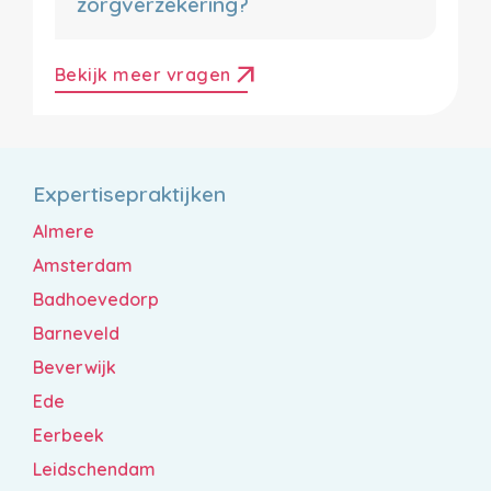
zorgverzekering?
arrow_outward
Bekijk meer vragen
Expertisepraktijken
Almere
Amsterdam
Badhoevedorp
Barneveld
Beverwijk
Ede
Eerbeek
Leidschendam