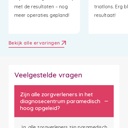
met de resultaten – nog
triatlons. Erg b
meer operaties gepland!
resultaat!
arrow_outward
Bekijk alle ervaringen
Veelgestelde vragen
Zijn alle zorgverleners in het
diagnosecentrum paramedisch
hoog opgeleid?
Ja, alle zorgverleners zijn paramedisch