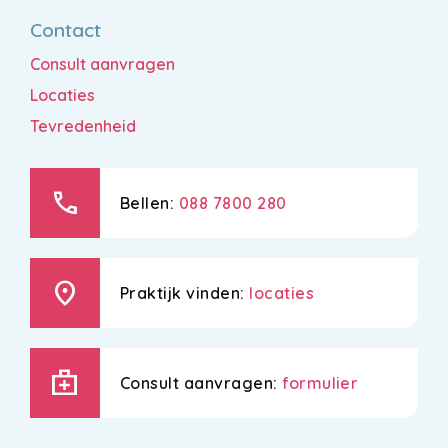
Contact
Consult aanvragen
Locaties
Tevredenheid
call
Bellen:
088 7800 280
location_on
Praktijk vinden:
locaties
medical_services
Consult aanvragen:
formulier