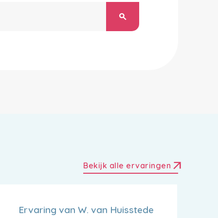
search
arrow_outward
Bekijk alle ervaringen
Ervaring van W. van Huisstede