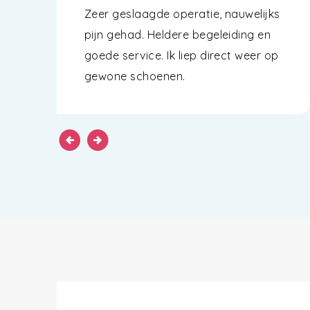
Zeer geslaagde operatie, nauwelijks
pijn gehad. Heldere begeleiding en
goede service. Ik liep direct weer op
gewone schoenen.
arrow_circle_left
arrow_circle_right