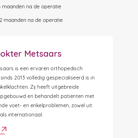
6 maanden na de operatie
12 maanden na de operatie
okter Metsaars
tsaars is een ervaren orthopedisch
 sinds 2013 volledig gespecialiseerd is in
kelklachten. Zij heeft uitgebreide
opgebouwd en behandelt patiënten met
nde voet- en enkelproblemen, zowel uit
ls internationaal.
arrow_outward
r