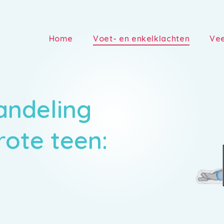
Home
Voet- en enkelklachten
Vee
andeling
rote teen: