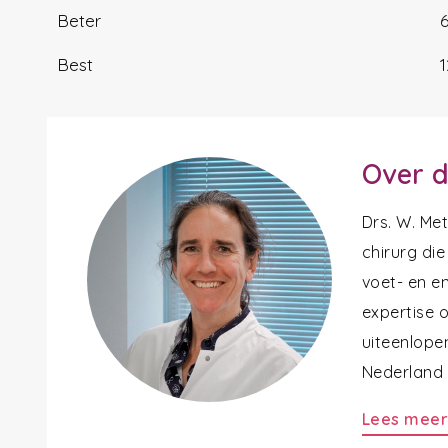
Beter
Best
Over d
Drs. W. Me
chirurg die
voet- en en
expertise 
uiteenlope
Nederland a
Lees mee