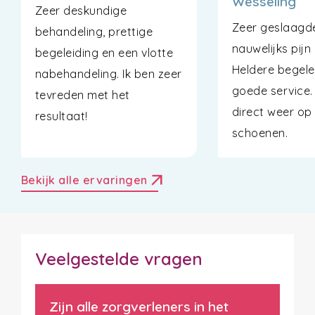
Wesseling
Zeer deskundige
Zeer geslaagde
behandeling, prettige
nauwelijks pijn
begeleiding en een vlotte
Heldere begele
nabehandeling. Ik ben zeer
goede service. 
tevreden met het
direct weer o
resultaat!
schoenen.
arrow_outward
Bekijk alle ervaringen
Veelgestelde vragen
Zijn alle zorgverleners in het