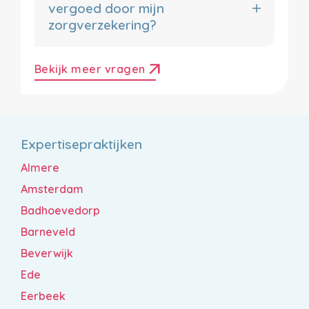
vergoed door mijn
zorgverzekering?
arrow_outward
Bekijk meer vragen
Expertisepraktijken
Almere
Amsterdam
Badhoevedorp
Barneveld
Beverwijk
Ede
Eerbeek