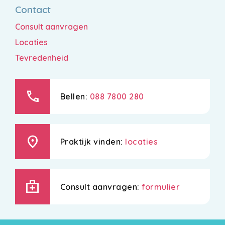
Contact
Consult aanvragen
Locaties
Tevredenheid
call
Bellen:
088 7800 280
location_on
Praktijk vinden:
locaties
medical_services
Consult aanvragen:
formulier