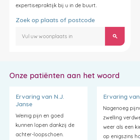
expertisepraktijk bij u in de buurt.
Zoek op plaats of postcode
search
Onze patiënten aan het woord
Ervaring van N.J.
Ervaring van
Janse
Nagenoeg pijnvr
Weinig pijn en goed
zwelling verdwe
kunnen lopen dankzij de
weer als een kie
achter-loopschoen.
op enigszins h