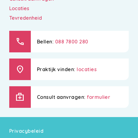
Locaties
Tevredenheid
call
Bellen:
088 7800 280
location_on
Praktijk vinden:
locaties
medical_services
Consult aanvragen:
formulier
Privacybeleid