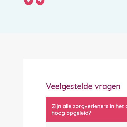
arrow_circle_left
arrow_circle_right
Veelgestelde vragen
Zijn alle zorgverleners in h
hoog opgeleid?