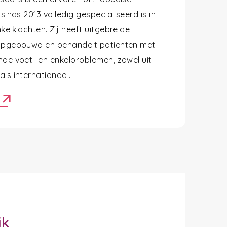
 sinds 2013 volledig gespecialiseerd is in
kelklachten. Zij heeft uitgebreide
opgebouwd en behandelt patiënten met
nde voet- en enkelproblemen, zowel uit
ls internationaal.
arrow_outward
r
jk