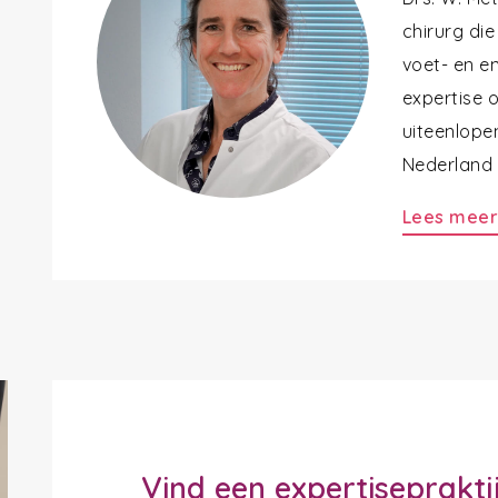
chirurg die
voet- en en
expertise 
uiteenlope
Nederland a
Lees mee
Vind een expertiseprakti