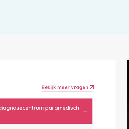
arrow_outward
Bekijk meer vragen
et diagnosecentrum paramedisch