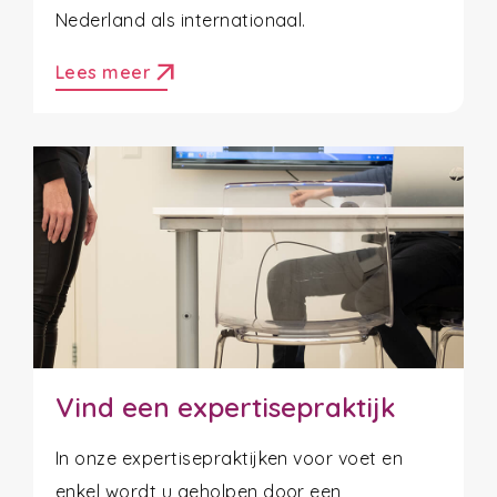
Nederland als internationaal.
arrow_outward
Lees meer
Vind een expertisepraktijk
In onze expertisepraktijken voor voet en
enkel wordt u geholpen door een