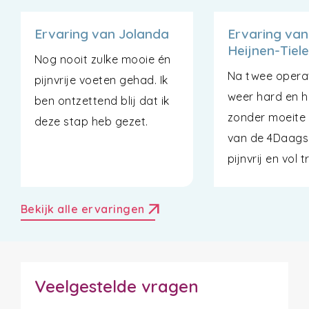
Ervaring van Jolanda
Ervaring va
Heijnen-Tiel
Nog nooit zulke mooie én
Na twee operat
pijnvrije voeten gehad. Ik
weer hard en h
ben ontzettend blij dat ik
zonder moeite
deze stap heb gezet.
van de 4Daags
pijnvrij en vol t
arrow_outward
Bekijk alle ervaringen
Veelgestelde vragen