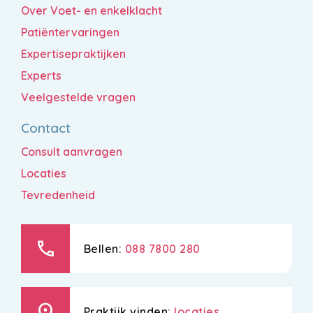
Over Voet- en enkelklacht
Patiëntervaringen
Expertisepraktijken
Experts
Veelgestelde vragen
Contact
Consult aanvragen
Locaties
Tevredenheid
call
Bellen:
088 7800 280
location_on
Praktijk vinden:
locaties