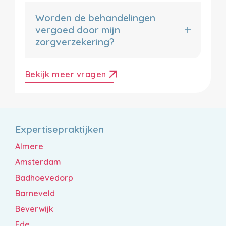
Worden de behandelingen
vergoed door mijn
zorgverzekering?
arrow_outward
Bekijk meer vragen
Expertisepraktijken
Almere
Amsterdam
Badhoevedorp
Barneveld
Beverwijk
Ede