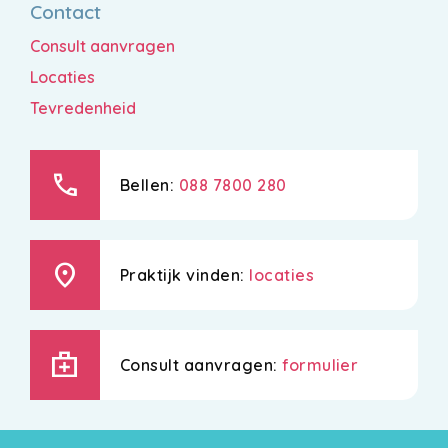
Contact
Consult aanvragen
Locaties
Tevredenheid
call
Bellen:
088 7800 280
location_on
Praktijk vinden:
locaties
medical_services
Consult aanvragen:
formulier