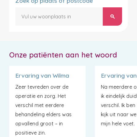
Zoek op plaats of postcode
search
Onze patiënten aan het woord
Ervaring van Wilma
Ervaring van
Zeer tevreden over de
Na meerdere op
operatie en zorg. Het
ik eindelijk duid
verschil met eerdere
verschil. Ik ben 
behandeling elders was
kijk uit naar w
opvallend groot – in
mijn hele voet.
positieve zin.