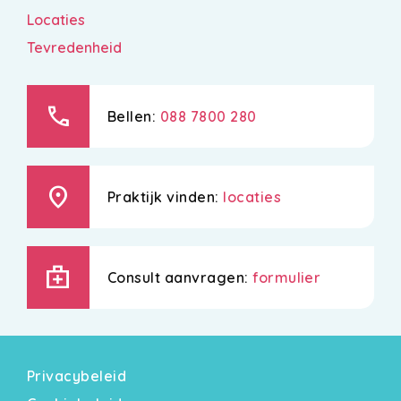
Locaties
Tevredenheid
call
Bellen:
088 7800 280
location_on
Praktijk vinden:
locaties
medical_services
Consult aanvragen:
formulier
Privacybeleid