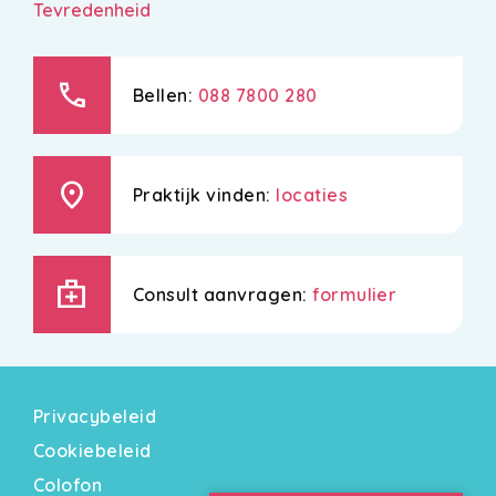
Tevredenheid
call
Bellen:
088 7800 280
location_on
Praktijk vinden:
locaties
medical_services
Consult aanvragen:
formulier
Privacybeleid
Cookiebeleid
Colofon