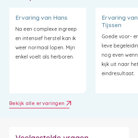
Ervaring van Hans
Ervaring van
Tijssen
Na een complexe ingreep
Goede voor- e
en intensief herstel kan ik
lieve begeleidi
weer normaal lopen. Mijn
nog even wenn
enkel voelt als herboren.
kijk uit naar he
eindresultaat.
arrow_outward
Bekijk alle ervaringen
Veelgestelde vragen