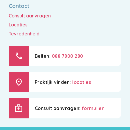
Contact
Consult aanvragen
Locaties
Tevredenheid
call
Bellen:
088 7800 280
location_on
Praktijk vinden:
locaties
medical_services
Consult aanvragen:
formulier