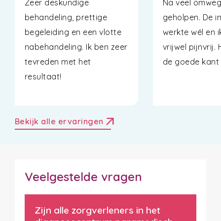
Zeer deskundige
Na veel omwege
behandeling, prettige
geholpen. De i
begeleiding en een vlotte
werkte wél en i
nabehandeling. Ik ben zeer
vrijwel pijnvrij
tevreden met het
de goede kant 
resultaat!
arrow_outward
Bekijk alle ervaringen
Veelgestelde vragen
Zijn alle zorgverleners in het