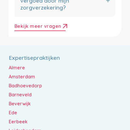
vergoed door mijn
zorgverzekering?
arrow_outward
Bekijk meer vragen
Expertisepraktijken
Almere
Amsterdam
Badhoevedorp
Barneveld
Beverwijk
Ede
Eerbeek