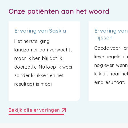
Onze patiënten aan het woord
Ervaring van Saskia
Ervaring van
Tijssen
Het herstel ging
Goede voor- e
langzamer dan verwacht,
lieve begeleidi
maar ik ben blij dat ik
nog even wenn
doorzette. Nu loop ik weer
kijk uit naar he
zonder krukken en het
eindresultaat.
resultaat is mooi.
arrow_outward
Bekijk alle ervaringen