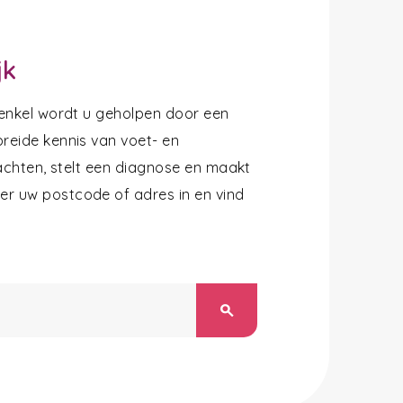
jk
 enkel wordt u geholpen door een
reide kennis van voet- en
lachten, stelt een diagnose en maakt
r uw postcode of adres in en vind
search